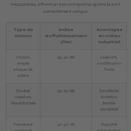
mezzanines, offrent un bon compromis quand ils sont
correctement conçus.
Type de
Indice
Avantages
cloison
d’affaiblissement
en milieu
(Rw)
industriel
Cloison
35-40 dB
Légèreté,
simple
modification
plaque de
facile
plâtre
Double
55-65 dB
Excellente
ossature
isolation,
désolidarisée
bonne
durabilité
Panneaux
40-50 dB
Rapidité
sandwich
d’installation,