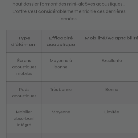
haut dossier formant des mini-alcôves acoustiques…
L’offre s’est considérablement enrichie ces dernières
années.
Type
Efficacité
Mobilité/Adaptabilit
d’élément
acoustique
Écrans
Moyenne à
Excellente
acoustiques
bonne
mobiles
Pods
Très bonne
Bonne
acoustiques
Mobilier
Moyenne
Limitée
absorbant
intégré