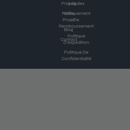
Propos
Légales
Politiquement
Votre
Projet
De
Remboursement
Blog
Politique
Contact
D'expédition
Politique De
Confidentialité