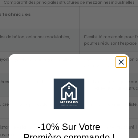
Comparatif des principales structures de mezzanines industrielles
s techniques
les de béton, colonnes modulables,
Flexibilité maximale pour 
poutres réduisant l’espace
ayonnage, plancher intégré aux allées
Coût inférieur à la version
colonnes nécessaires
ères, optimisée pour le stockage de
Solution économique pour 
comparée aux autres struc
u créant des espaces de travail
Gain d’espace minimaliste.
-10%
Sur Votre
ance et la durabilité des mezzanines. L’acier laminé structuré, l’a
environnements industriels exigeants.
Première commande !