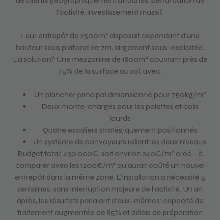
de clients géographiquement attachés, perturbation de
l’activité, investissement massif.
Leur entrepôt de 2500m² disposait cependant d’une
hauteur sous plafond de 7m, largement sous-exploitée.
La solution? Une mezzanine de 1800m² couvrant près de
75% de la surface au sol, avec:
Un plancher principal dimensionné pour 750kg/m²
Deux monte-charges pour les palettes et colis
lourds
Quatre escaliers stratégiquement positionnés
Un système de convoyeurs reliant les deux niveaux
Budget total: 430.000€, soit environ 240€/m² créé – à
comparer avec les 1200€/m² qu’aurait coûté un nouvel
entrepôt dans la même zone. L’installation a nécessité 5
semaines, sans interruption majeure de l’activité. Un an
après, les résultats parlaient d’eux-mêmes: capacité de
traitement augmentée de 85% et délais de préparation