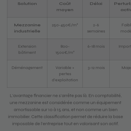
Solution
Coût
Délai
Pertur
moyen
acti
Mezzanine
250-450€/m²
2-6
Faib
industrielle
semaines
modé
Extension
800-
6-18 mois
Impor
bâtiment
1500€/m²
Déménagement
Variable +
3-12 mois
Maje
pertes
d’exploitation
L’avantage financier ne s’arrête pas là. En comptabilité,
une mezzanine est considérée comme un équipement
amortissable sur 10 à 15 ans, et non comme un bien
immobilier. Cette classification permet de réduire la base
imposable de l’entreprise tout en valorisant son actif.