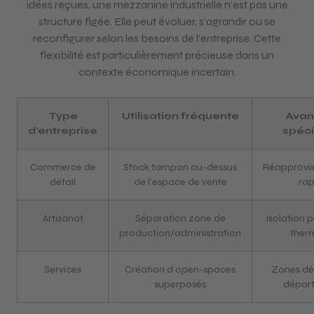
idées reçues, une mezzanine industrielle n’est pas une
structure figée. Elle peut évoluer, s’agrandir ou se
reconfigurer selon les besoins de l’entreprise. Cette
flexibilité est particulièrement précieuse dans un
contexte économique incertain.
Type
Utilisation fréquente
Avan
d’entreprise
spéci
Commerce de
Stock tampon au-dessus
Réapprovi
détail
de l’espace de vente
rap
Artisanat
Séparation zone de
Isolation 
production/administration
ther
Services
Création d’open-spaces
Zones dé
superposés
dépar