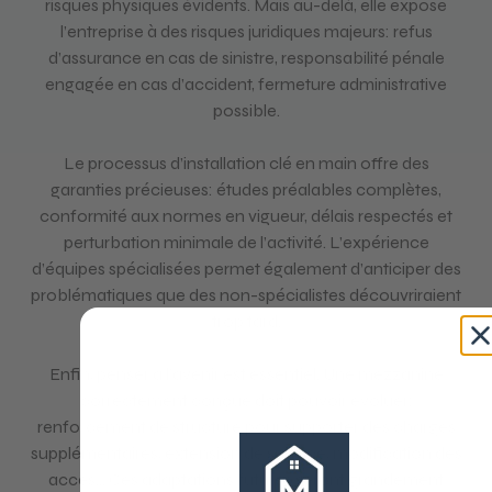
risques physiques évidents. Mais au-delà, elle expose
l’entreprise à des risques juridiques majeurs: refus
d’assurance en cas de sinistre, responsabilité pénale
engagée en cas d’accident, fermeture administrative
possible.
Le processus d’installation clé en main offre des
garanties précieuses: études préalables complètes,
conformité aux normes en vigueur, délais respectés et
perturbation minimale de l’activité. L’expérience
d’équipes spécialisées permet également d’anticiper des
problématiques que des non-spécialistes découvriraient
trop tard.
Enfin, penser à l’avenir est essentiel. Une mezzanine
correctement conçue doit pouvoir évoluer:
renforcement de structure pour supporter des charges
supplémentaires, extension de surface, modification des
accès… Ces adaptations futures seront grandement